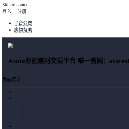
Skip to content
登入
注册
平台公告
购物帮助
Axure原创素材交易平台 唯一官网：axuresho
导航菜单
首页
优选
编辑推荐
按价格排序
按销量排序
Axure元件库