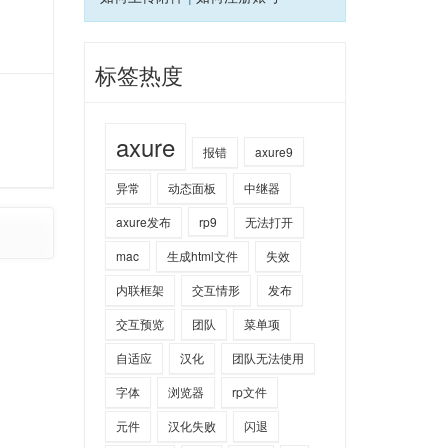
标签热度
axure
报错
axure9
异常
动态面板
中继器
axure发布
rp9
无法打开
mac
生成html文件
失效
内联框架
交互情形
发布
交互预览
团队
菜单项
自适应
汉化
团队无法使用
字体
浏览器
rp文件
元件
汉化失败
闪退