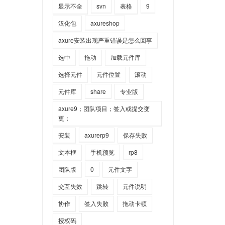
显示不全
svn
表格
9
汉化包
axureshop
axure安装出现严重错误是怎么回事
选中
拖动
加载元件库
选择元件
元件位置
滚动
元件库
share
专业版
axure9；团队项目；签入或提交变
更；
安装
axurerp9
保存失败
文本框
手机预览
rp8
团队版
0
元件文字
交互失效
跳转
元件说明
协作
签入失败
拖动卡顿
授权码