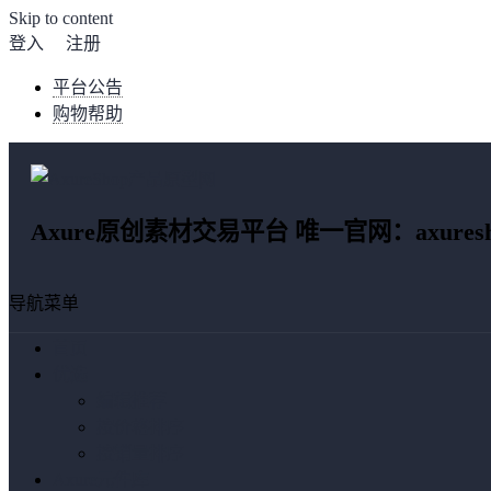
Skip to content
登入
注册
平台公告
购物帮助
Axure原创素材交易平台 唯一官网：axuresho
导航菜单
首页
优选
编辑推荐
按价格排序
按销量排序
Axure元件库