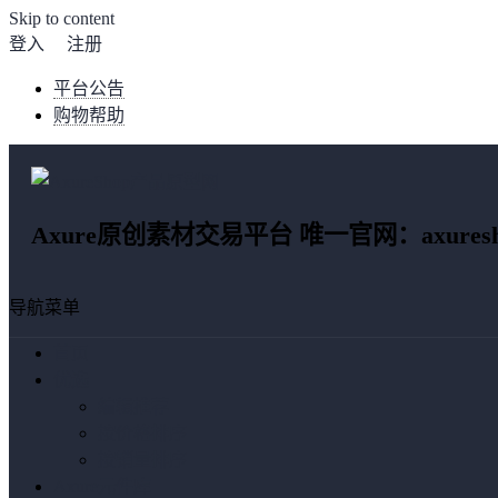
Skip to content
登入
注册
平台公告
购物帮助
Axure原创素材交易平台 唯一官网：axuresho
导航菜单
首页
优选
编辑推荐
按价格排序
按销量排序
Axure元件库