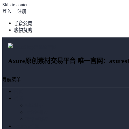
Skip to content
登入
注册
平台公告
购物帮助
Axure原创素材交易平台 唯一官网：axuresho
导航菜单
首页
优选
编辑推荐
按价格排序
按销量排序
Axure元件库