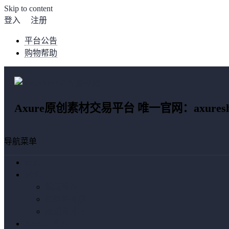
Skip to content
登入
注册
平台公告
购物帮助
Axure原创素材交易平台 唯一官网：axuresho
导航菜单
首页
优选
编辑推荐
按价格排序
按销量排序
Axure元件库