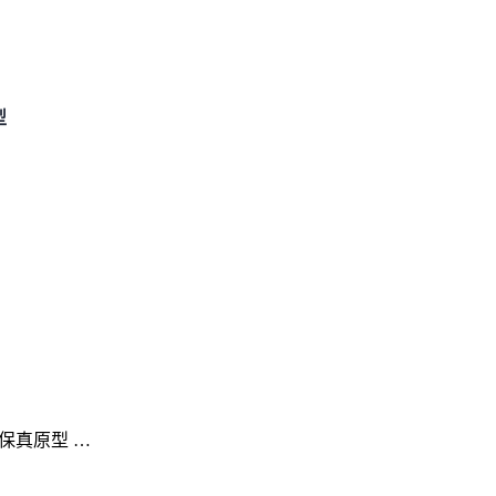
型
保真原型 …