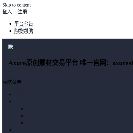
Skip to content
登入
注册
平台公告
购物帮助
Axure原创素材交易平台 唯一官网：axuresho
导航菜单
首页
优选
编辑推荐
按价格排序
按销量排序
Axure元件库