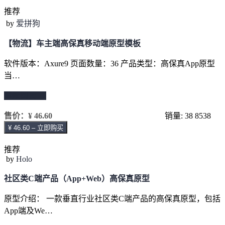
推荐
by
爱拼狗
【物流】车主端高保真移动端原型模板
软件版本：Axure9 页面数量：36 产品类型：高保真App原型
当…
继续阅读 →
售价：
¥ 46.60
销量: 38
8538
¥ 46.60 – 立即购买
推荐
by
Holo
社区类C端产品（App+Web）高保真原型
原型介绍： 一款垂直行业社区类C端产品的高保真原型，包括
App端及We…