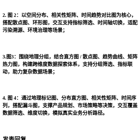
2. 图 2：以空间分布、
相关性矩阵
、
时间趋势对比图
为核心，
搭配
散点图
、
环形图
，交互支持
指标筛选、时间轴切换
，适配
污染溯源、环境治理等场景；
3.图3：围绕
地理分组
，结合
直方图 / 散点图
、
趋势曲线
、
矩阵
热力图
，构建跨维度数据探索体系，支持
分组筛选、指标联
动
，助力复杂数据场景；
4. 图 4：通过
地理标记图
、
分布直方图
、
相关性矩阵
、
时间序
列
，搭配
漏斗图
，支撑产品规划、市场策略等决策，交互覆盖
数据筛选、维度切换
，模拟真实业务分析路径。
发表回复