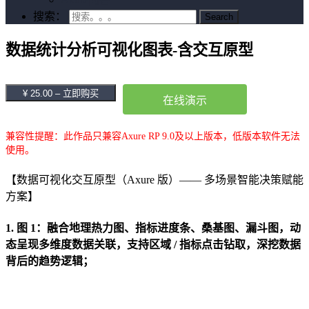
搜索：
数据统计分析可视化图表-含交互原型
¥ 25.00 – 立即购买
在线演示
兼容性提醒：此作品只兼容Axure RP 9.0及以上版本，低版本软件无法
使用。
【数据可视化交互原型（Axure 版）—— 多场景智能决策赋能
方案】
1. 图 1：融合
地理热力图
、
指标进度条
、
桑基图
、
漏斗图
，动
态呈现多维度数据关联，支持
区域 / 指标点击钻取
，深挖数据
背后的趋势逻辑；