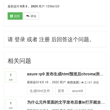
最新提问
9月 5， 2024
用户:
123liu123
回答
评论
请
登录
或者
注册
后回答这个问题。
相关问题
axure rp9 发布生成html预览后chroma浏览器无法展示流程线和flow（在火狐浏览器中又能正常显示）
1
回答
最新提问
9月 16， 2022
用户:
有些东西
|
2,141
浏览
生成html文件
异常
axure9
为什么元件里面的文字发布后拿ie打开就全部靠上了，在原型里面和预览里面都是正常的？拿rp8和9都是这样的问题
1
回答