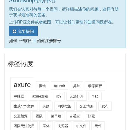
我们会认真对待每一个提问，请详细描述你的问题，这样有助
于获得最准确的答案。
上传RP源文件或者截图，可以让我们更快的知道问题所在。
我要提问
如何上传附件
|
如何注册账号
标签热度
axure
报错
axure9
异常
动态面板
中继器
axure发布
rp9
无法打开
mac
生成html文件
失效
内联框架
交互情形
发布
交互预览
团队
菜单项
自适应
汉化
团队无法使用
字体
浏览器
rp文件
元件