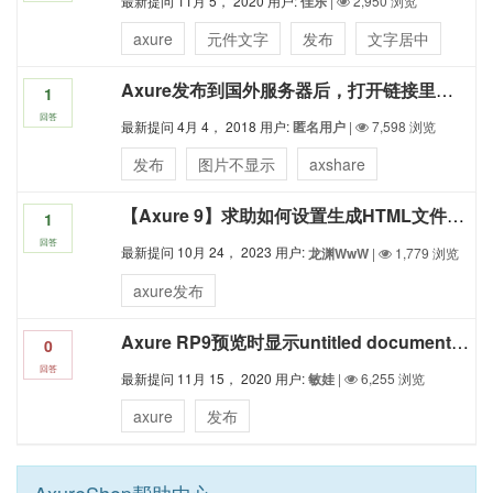
最新提问
11月 5， 2020
用户:
佳乐
|
2,950
浏览
axure
元件文字
发布
文字居中
Axure发布到国外服务器后，打开链接里面的图片都不显示了，请问，怎么让图片显示？
1
回答
最新提问
4月 4， 2018
用户:
匿名用户
|
7,598
浏览
发布
图片不显示
axshare
【Axure 9】求助如何设置生成HTML文件后不自动打开浏览器(取消了发布时的勾选，但无效)？
1
回答
最新提问
10月 24， 2023
用户:
龙渊WwW
|
1,779
浏览
axure发布
Axure RP9预览时显示untitled document，页面显示空白，地址栏为127.0.0.1.。。。这个要怎么处理
0
回答
最新提问
11月 15， 2020
用户:
敏娃
|
6,255
浏览
axure
发布
AxureShop帮助中心