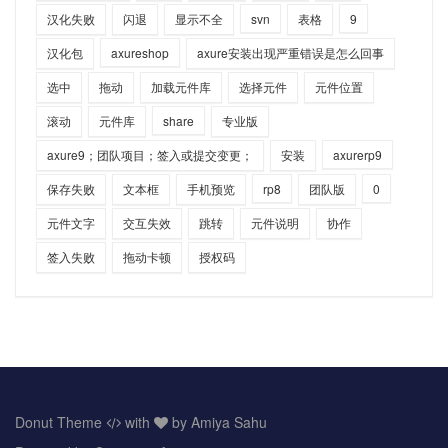
汉化失败
闪退
显示不全
svn
表格
9
汉化包
axureshop
axure安装出现严重错误是怎么回事
选中
拖动
加载元件库
选择元件
元件位置
滚动
元件库
share
专业版
axure9；团队项目；签入或提交变更；
安装
axurerp9
保存失败
文本框
手机预览
rp8
团队版
0
元件文字
交互失效
跳转
元件说明
协作
签入失败
拖动卡顿
授权码
Donut Theme
with
by Amiya Sahu