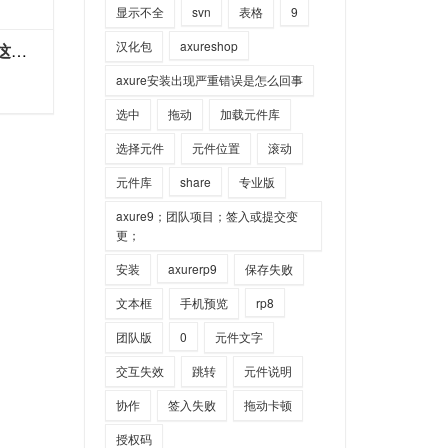
显示不全
svn
表格
9
汉化包
axureshop
画原型时对每一个按钮元件做了说明注释，但是文件发布后，原件上显示不是标签而是一个数字，这个数字开发点击是没有反应的，也就是说开发无法打开无法查看注释说明的内容，怎么解决？
axure安装出现严重错误是怎么回事
选中
拖动
加载元件库
选择元件
元件位置
滚动
元件库
share
专业版
axure9；团队项目；签入或提交变
更；
安装
axurerp9
保存失败
文本框
手机预览
rp8
团队版
0
元件文字
交互失效
跳转
元件说明
协作
签入失败
拖动卡顿
授权码