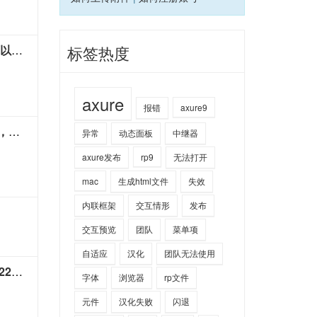
标签热度
1、axure8 发布到axure share提示如下图。2、生成html时也报错。该文件在更新时一直好好的可以发布成功。突然出现了这个问题。帮忙解决下，谢谢
axure
报错
axure9
axure8.0怎么做到鼠标移到一个黑色文字变橙色，然后移到另一个黑色文字，第一个文字变回黑色，第二个变成橙色
异常
动态面板
中继器
axure发布
rp9
无法打开
mac
生成html文件
失效
内联框架
交互情形
发布
交互预览
团队
菜单项
自适应
汉化
团队无法使用
mac axure 可以编辑浏览，但是编辑之后保存后就打不开了，会显示加载不了，文件大小也变成了22字节，别人发来的rp文件可以打开，但是修改保存后又会变成加载不了
字体
浏览器
rp文件
元件
汉化失败
闪退